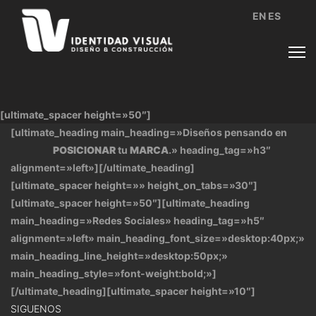
EN
ES
[ultimate_spacer height=»50″]
[ultimate_heading main_heading=»Diseños pensando en
POSICIONAR
tu
MARCA
.» heading_tag=»h3″
alignment=»left»][/ultimate_heading]
[ultimate_spacer height=»» height_on_tabs=»30″]
[ultimate_spacer height=»50″][ultimate_heading
main_heading=»Redes Sociales» heading_tag=»h5″
alignment=»left» main_heading_font_size=»desktop:40px;»
main_heading_line_height=»desktop:50px;»
main_heading_style=»font-weight:bold;»]
[/ultimate_heading][ultimate_spacer height=»10″]
SIGUENOS