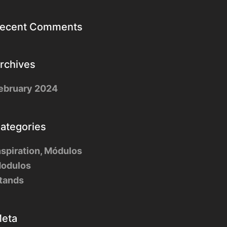
ecent Comments
rchives
ebruary 2024
ategories
nspiration, Módulos
odulos
tands
eta