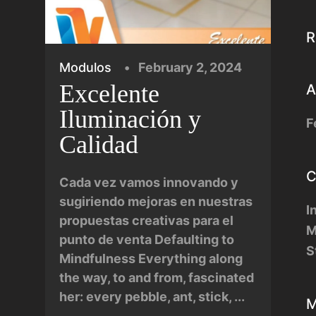
R
Modulos
February 2, 2024
Excelente
A
Iluminación y
F
Calidad
C
Cada vez vamos innovando y
sugiriendo mejoras en nuestras
I
propuestas creativas para el
M
punto de venta Defaulting to
S
Mindfulness Everything along
the way, to and from, fascinated
her: every pebble, ant, stick, ...
M